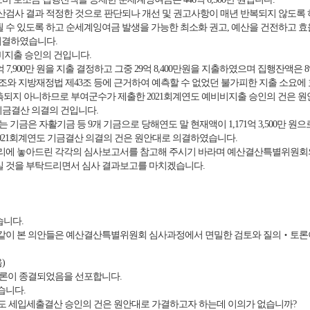
검사 결과 적정한 것으로 판단되나 개선 및 권고사항이 매년 반복되지 않도록 
될 수 있도록 하고 순세계잉여금 발생을 가능한 최소화 권고, 예산을 건전하고 
의결하였습니다.
비지출 승인의 건입니다.
7,900만 원을 지출 결정하고 그중 29억 8,400만원을 지출하였으며 집행잔액은 8억
조와 지방재정법 제43조 등에 근거하여 예측할 수 없었던 불가피한 지출 소요에
촉되지 아니하므로 부여군수가 제출한 2021회계연도 예비비지출 승인의 건은 
기금결산 의결의 건입니다.
 기금은 자활기금 등 9개 기금으로 당해연도 말 현재액이 1,171억 3,500
021회계연도 기금결산 의결의 건은 원안대로 의결하였습니다.
리에 놓아드린 각각의 심사보고서를 참고해 주시기 바라며 예산결산특별위원회
실 것을 부탁드리면서 심사 결과보고를 마치겠습니다.
니다.
같이 본 의안들은 예산결산특별위원회 심사과정에서 면밀한 검토와 질의‧토론이
)
토론이 종결되었음을 선포합니다.
습니다.
연도 세입세출결산 승인의 건은 원안대로 가결하고자 하는데 이의가 없습니까?