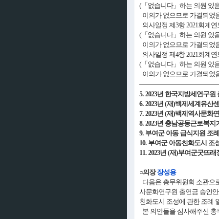
(「없습니다」하는 의원 있음
이의가 없으므로 가결되었음
의사일정 제3항 2021회계
(「없습니다」하는 의원 있음
이의가 없으므로 가결되었음
의사일정 제4항 2021회계
(「없습니다」하는 의원 있음
이의가 없으므로 가결되었음
5. 2023년 한국지방세연구
6. 2023년 (재)백제세계유
7. 2023년 (재)백제역사문
8. 2023년 충남공동근로복
9. 부여군 아동 급식지원 
10. 부여군 아동친화도시 
11. 2023년 (재)부여군굿
○의장
장성용
다음은 총무위원회 소관으로 의
사문화연구원 출연금 승인안,
친화도시 조성에 관한 조례 일
본 의안들을 심사해주신 총무