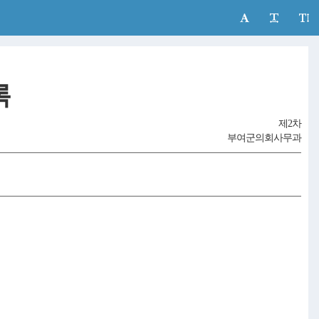
록
제2차
부여군의회사무과