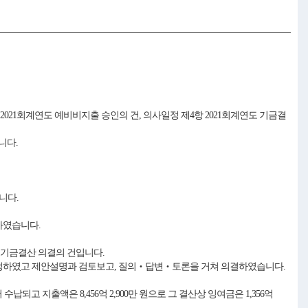
021회계연도 예비비지출 승인의 건, 의사일정 제4항 2021회계연도 기금결
니다.
니다.
하였습니다.
도 기금결산 의결의 건입니다.
상정하였고 제안설명과 검토보고, 질의‧답변‧토론을 거쳐 의결하였습니다.
수납되고 지출액은 8,456억 2,900만 원으로 그 결산상 잉여금은 1,356억