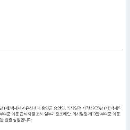
 (재)백제세계유산센터 출연금 승인안, 의사일정 제7항 2023년 (재)백제역
 부여군 아동 급식지원 조례 일부개정조례안, 의사일정 제10항 부여군 아동
을 일괄 상정합니다.