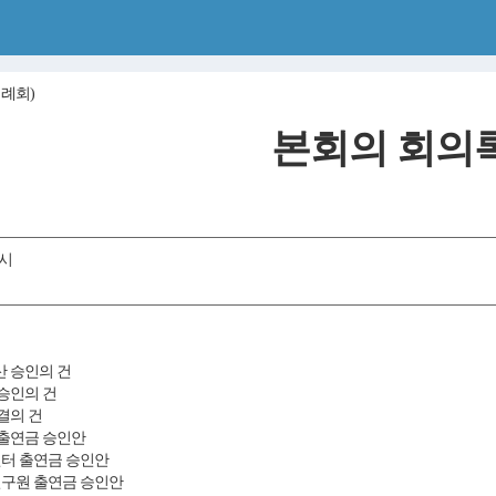
정례회)
본회의 회의
1시
산 승인의 건
 승인의 건
의결의 건
원 출연금 승인안
산센터 출연금 승인안
화연구원 출연금 승인안