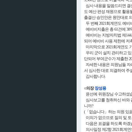
심사 내용을 말씀드리면 결산
도 예산 편성 재원으로 활용
출결산 승인안은 원안대로 
두 번째 2021회계연도 예비
예비비지출은 총 61건에 38억 
예비비는 지방자치법 제144
되어 예비비 사용 제한에 저
마지막으로 2021회계연도 
우리 군이 설치 관리하고 있는
단되어 부여군수가 제출한 2
자세한 내용은 의원님들 자
서 심사한 대로 의결하여 주
감사합니다.
○의장
장성용
윤선예 위원장님 수고하셨습
심사보고를 청취하신 바와 
니까?
(「없습니다」하는 의원 있음
이의가 없으므로 질의 및 
다음은 표결을 하도록 하겠
의사일정 제2항 2021회계