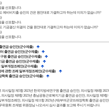
)
을 선포합니다.
연도 예비비지출 승인의 건은 원안대로 가결하고자 하는데 이의가 없습니까?
)
을 선포합니다.
연도 기금결산 의결의 건을 원안대로 가결하고자 하는데 이의가 없습니까?
)
을 선포합니다.
원 출연금 승인안(군수제출)
산센터 출연금 승인안(군수제출)
화연구원 출연금 승인안(군수제출)
지기금 출연금 승인안(군수제출)
조례 일부개정조례안(군수제출)
조성에 관한 조례 일부개정조례안(군수제출)
뜨래장학회 출연금 승인안(군수제출)
사일정 제5항 2023년 한국지방세연구원 출연금 승인안, 의사일정 제6항 2023년
 의사일정 제8항 2023년 충남공동근로복지기금 출연금 승인안, 의사일정 제9항
부개정조례안, 의사일정 제11항 2023년 (재)부여군굿뜨래장학회 출연금 승인안
위원회 조재범 위원장님 나오셔서 심사 결과를 보고해 주시기 바랍니다.