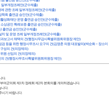
지기금 출연금 승인안(군수제출)
조례 일부개정조례안(군수제출)
조성에 관한 조례 일부개정조례안(군수제출)
뜨래장학회 출연금 승인안(군수제출)
공동체활성화재단 운영 출연금 승인안(군수제출)
재단 소상공인 특례보증 출연금 승인안(군수제출)
제재단 출연금 승인안(군수제출)
 설치 및 운영 조례 일부개정조례안(군수제출)
감사 결과보고서 채택의 건(행정사무감사특별위원회위원장 제안)
항 점검 등을 위한 행정사무조사 요구의 건(김영춘 의원 대표발의)(박순화‧장소미
 구성의 건(의장제의)
 위원 선임의 건(의장제의)
승인의 건(행정사무조사특별위원회위원장 제안)
니다.
 부여군의회 제1차 정례회 제2차 본회의를 개의하겠습니다.
니다.
주시기 바랍니다.