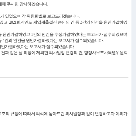
해해 주시면 감사하겠습니다.
보고가 있었으며 각 위원회별로 보고드리겠습니다.
고 2021회계연도 세입세출결산 승인의 건 등 3건의 안건을 원안가결하였
안건을 원안가결하였고 1건의 안건을 수정가결하였다는 보고서가 접수되었으며
등 4건의 안건을 원안가결하였다는 보고서가 접수되었습니다.
 원안가결하였다는 보고서가 접수되었습니다.
의 건과 같은 날 의장이 제의한 의사일정 변경의 건, 행정사무조사특별위원회
21조의 규정에 따라서 의석에 놓아드린 의사일정과 같이 변경하고자 이의가