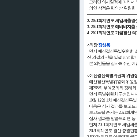
그러면 의사일정에 따라서 
의안 상정은 편의상 위원회 
2. 2021회계연도 세입세출결
3. 2021회계연도 예비비지출
4. 2021회계연도 기금결산 
○의장
장성용
먼저 예산결산특별위원회 소관으
산 의결의 건을 일괄 상정합
본 의안들을 심사해주신 예
○예산결산특별위원회 위원
예산결산특별위원회 위원장 
제268회 부여군의회 정례회
먼저 특별위원회 구성입니다
10월 12일 1차 예산결산
다음은 심사 결과를 보고드
보고드릴 순서는 2021회계연
심사 결과를 말씀드리면 동 
먼저 2021회계연도 세입세
2021회계연도 결산 총괄현황을 
3,500만 원으로 이월액과 국