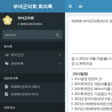
부여군의회 회의록
Toggle
인
navigation
쇄
부여군의회
제268회 부여군의회(제1차 
BUYEO-GUN COUNCIL
회의록
부의안건
일 시:2022년 10월 31일(월) 1
관련부록
장 소:본회의장
[의사일정]
관련 회의록
1. 의사일정 변경의 건
2. 2021회계연도 세입세출결
제268회 본회의 개회식
3. 2021회계연도 예비비지출
제268회 본회의 제1차
4. 2021회계연도 기금결산 
5. 2023년 한국지방세연구
6. 2023년 (재)백제세계유
관련 영상
7. 2023년 (재)백제역사문