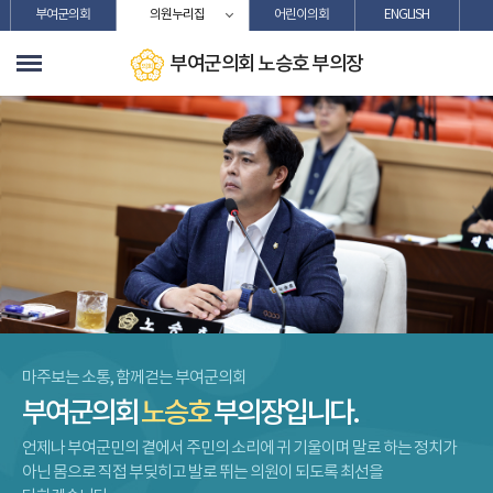
본문바로가기
부여군의회
의원누리집
어린이의회
ENGLISH
부여군의회 노승호 부의장
마주보는 소통, 함께걷는 부여군의회
부여군의회
노승호
부의장입니다.
언제나 부여군민의 곁에서 주민의 소리에 귀 기울이며 말로 하는 정치가
아닌 몸으로 직접 부딪히고 발로 뛰는 의원이 되도록 최선을