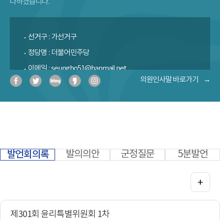
다하겠습니다.
선거구
가선거구
정당명
더불어민주당
이메일
seungho51@hanmail.net
의원인사말 바로가기
경력
(현)부여군의회 전반기 부의장
(전)더불어민주당 부대변인
발언회의록
발의의안
군정질문
5분발언
+
제301회 윤리특별위원회 1차