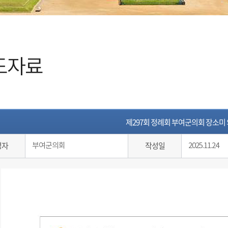
도자료
제297회 정례회 부여군의회 장소미 
성자
작성일
부여군의회
2025.11.24