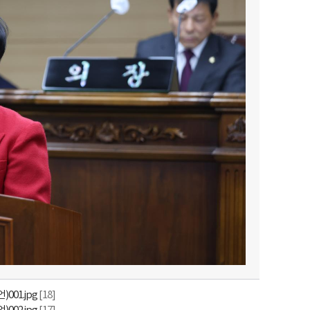
001.jpg
[18]