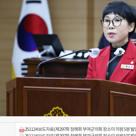
251124 보도자료(제297회 정례회 부여군의회 장소미 의원 5분 발언)