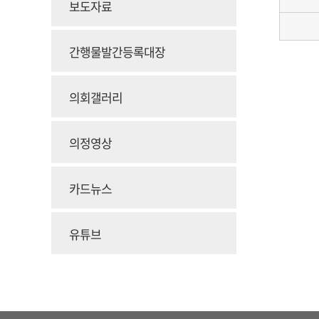
보도자료
간행물발간등록대장
의회갤러리
의정영상
카드뉴스
유튜브