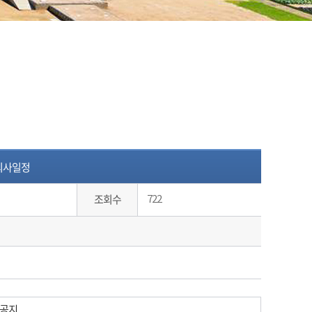
 의사일정
조회수
722
 공지