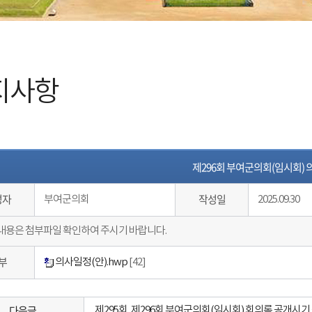
지사항
제296회 부여군의회(임시회)
성자
작성일
부여군의회
2025.09.30
내용은 첨부파일 확인하여 주시기 바랍니다.
부
의사일정(안).hwp
[42]
다음글
제295회, 제296회 부여군의회(임시회) 회의록 공개시기